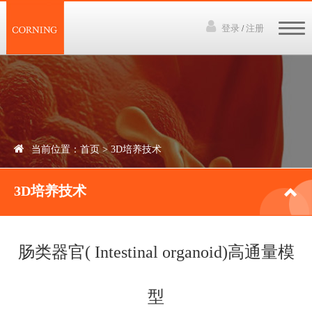
登录
注册
/
网站首页
3D培养技术
产品中心
当前位置：
首页
>
3D培养技术
下载资料
3D培养技术
讲座视频
新闻中心
肠类器官( Intestinal organoid)高通量模
联系我们
型