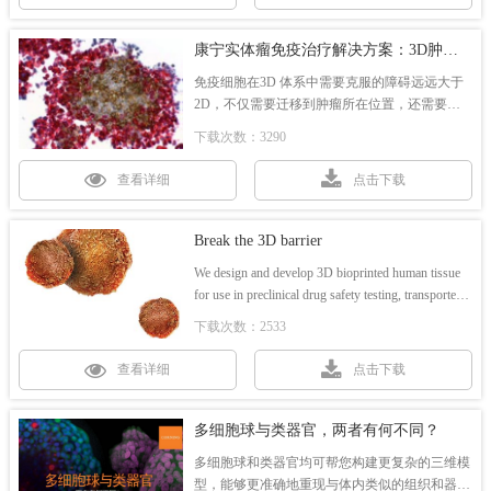
康宁实体瘤免疫治疗解决方案：3D肿瘤模型
免疫细胞在3D 体系中需要克服的障碍远远大于
2D，不仅需要迁移到肿瘤所在位置，还需要浸
润3D结构以攻击靶细胞。通过3D肿瘤模型可研
下载次数：3290
究免疫细胞归巢、肿瘤细胞毒和肿瘤免疫逃逸
等，帮助攻克免疫细胞治疗实体瘤的难题。
查看详细
点击下载
Break the 3D barrier
We design and develop 3D bioprinted human tissue
for use in preclinical drug safety testing, transporter
assessment, disease modeling, and therapeutic
下载次数：2533
applications. The flexibility of Corning Transwell®
formats, pore sizes, and membrane materials all
查看详细
点击下载
多细胞球与类器官，两者有何不同？
多细胞球和类器官均可帮您构建更复杂的三维模
型，能够更准确地重现与体内类似的组织和器官