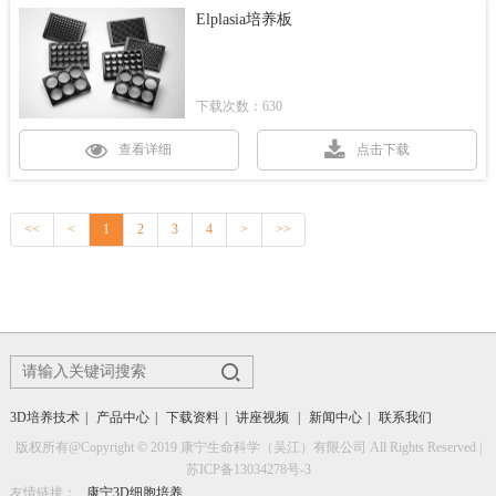
Elplasia培养板
下载次数：630
查看详细
点击下载
<<
<
1
2
3
4
>
>>
3D培养技术
|
产品中心
|
下载资料
|
讲座视频
|
新闻中心
|
联系我们
版权所有@Copyright © 2019 康宁生命科学（吴江）有限公司 All Rights Reserved |
苏ICP备13034278号-3
友情链接：
康宁3D细胞培养