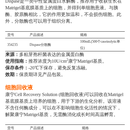
Dispase是一类中性金属蛋白水解酶，推荐用于收获生长在
Matrigel
基底膜
基质上的细胞，并得到单细胞悬液。与胰
酶、胶原酶相比，它的作用更加温和，不会损伤细胞。此
外，分散酶也可以用于组织分离。
货号
产品描述
规格
100mlL(500
个
caseinolytic
单
354235
Dispase
分散酶
位
)
来源：
多粘芽孢杆菌表达的金属蛋白酶
2
使用指南：
推荐浓度为
10U/cm
康宁
Matrigel
基质。
保存条件
：-
20℃下保存，避免反复冻融。
效期：
保质期详见产品包装。
细胞回收液
康宁
Cell Recovery Solution (
细胞回收液
)
可以回收在
Matrigel
基底膜基质上培养的细胞，用于下游的生化分析。该溶液
不含任何酶成分，可以在不影响细胞生化活性的情况下，
解聚康宁
Matrigel
基质，无需酶消化或长时间高温孵育。
货号
产品描述
规格