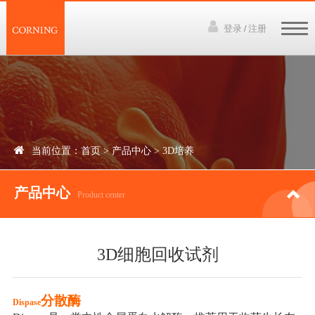
登录
注册
/
网站首页
3D培养技术
产品中心
当前位置：
首页
>
产品中心
>
3D培养
下载资料
产品中心
讲座视频
Product center
新闻中心
3D细胞回收试剂
联系我们
分散酶
Di
s
pase