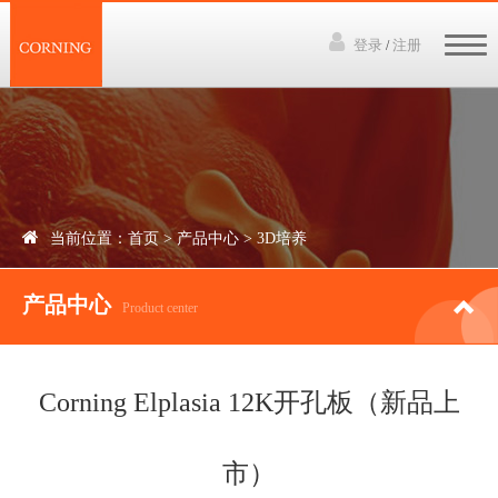
登录
注册
/
网站首页
3D培养技术
产品中心
当前位置：
首页
>
产品中心
>
3D培养
下载资料
产品中心
讲座视频
Product center
新闻中心
Corning Elplasia 12K开孔板（新品上
联系我们
市）