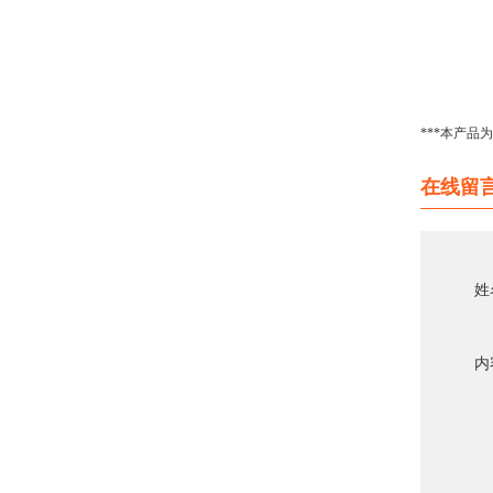
***本产
在线留
姓
内