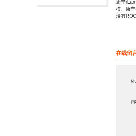
康宁rL
模。康宁携
没有RO
在线留
姓
内