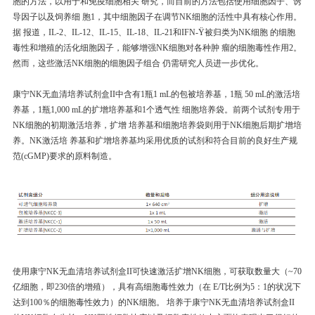
胞的方法，以用于和免疫细胞相关 研究，而目前的方法包括使用细胞因子、诱
导因子以及饲养细 胞1，其中细胞因子在调节NK细胞的活性中具有核心作用。
据 报道，IL-2、IL-12、IL-15、IL-18、IL-21和IFN-Ϋ被归类为NK细胞 的细胞
毒性和增殖的活化细胞因子，能够增强NK细胞对各种肿 瘤的细胞毒性作用2。
然而，这些激活NK细胞的细胞因子组合 仍需研究人员进一步优化。
康宁NK无血清培养试剂盒II中含有1瓶1 mL的包被培养基，1瓶 50 mL的激活培
养基，1瓶1,000 mL的扩增培养基和1个透气性 细胞培养袋。前两个试剂专用于
NK细胞的初期激活培养，扩增 培养基和细胞培养袋则用于NK细胞后期扩增培
养。NK激活培 养基和扩增培养基均采用优质的试剂和符合目前的良好生产规
范(cGMP)要求的原料制造。
使用康宁NK无血清培养试剂盒II可快速激活扩增NK细胞，可获取数量大（~70
亿细胞，即230倍的增殖），具有高细胞毒性效力（在 E/T比例为5：1的状况下
达到100％的细胞毒性效力）的NK细胞。 培养于康宁NK无血清培养试剂盒II