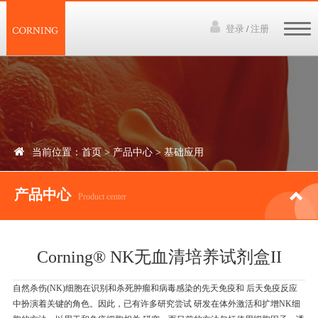
登录
注册
/
网站首页
3D培养技术
产品中心
当前位置：
首页
>
产品中心
>
基础应用
下载资料
产品中心
讲座视频
Product center
新闻中心
Corning® NK无血清培养试剂盒II
联系我们
自然杀伤(NK)细胞在识别和杀死肿瘤和病毒感染的先天免疫和 后天免疫反应
中扮演着关键的角色。因此，已有许多研究尝试 研发在体外激活和扩增NK细