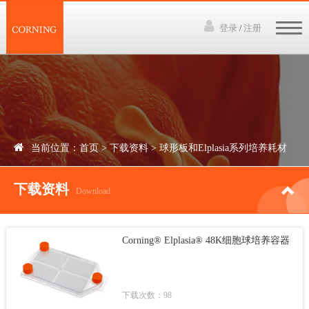
登录
注册
/
网站首页
3D培养技术
产品中心
当前位置：
首页
>
下载资料
>
球形板和Elplasia系列培养耗材
下载资料
下载资料
讲座视频
Download
新闻中心
Corning® Elplasia® 48K细胞球培养容器
联系我们
下载次数：98