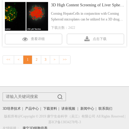
3D High Content Screening of Liver Spheroids
Corning HepatoCells in conjunction with Corning
Spheroid microplates can be utilized for a 3D drug
screen to discover potential hepatotoxins by way of
下载次数：2422
multiparameter high content screening (HCS)
analyses.
查看详细
点击下载
<<
<
1
2
3
>
>>
3D培养技术
|
产品中心
|
下载资料
|
讲座视频
|
新闻中心
|
联系我们
版权所有@Copyright © 2019 康宁生命科学（吴江）有限公司 All Rights Reserved |
苏ICP备13034278号-3
友情链接：
康宁3D细胞培养