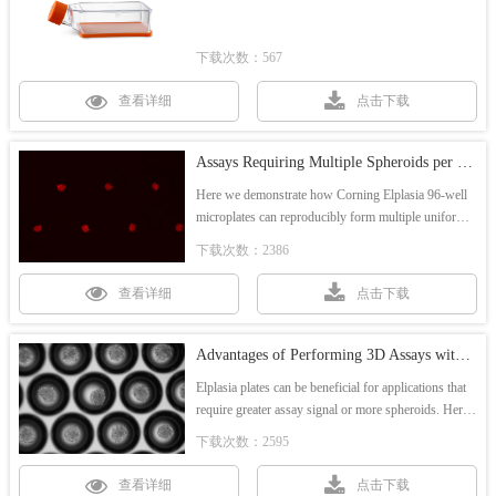
下载次数：567
查看详细
点击下载
Assays Requiring Multiple Spheroids per Well
Here we demonstrate how Corning Elplasia 96-well
microplates can reproducibly form multiple uniform
ovarian cancer spheroids that can be used for
下载次数：2386
luminescent, fluorescent, and high content imaging
assays.
查看详细
点击下载
Advantages of Performing 3D Assays with the Corning® Elplasia® Plates
Elplasia plates can be beneficial for applications that
require greater assay signal or more spheroids. Here
we highlight two examples with data generated using
下载次数：2595
96-well spheroid microplates and Elplasia plates.
查看详细
点击下载